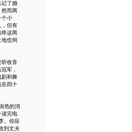
忘记了婚
。然而两
一个小
人，但有
最终这两
土地也饲
是听收音
击冠军，
戏剧和舞
也在四十
。
病危的消
一读完电
李。你应
收到丈夫