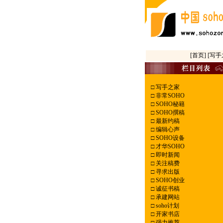
[首页]
[写手
□
写手之家
□
非常SOHO
□
SOHO秘籍
□
SOHO撰稿
□
最新约稿
□
编辑心声
□
SOHO设备
□
才华SOHO
□
即时新闻
□
关注稿费
□
寻求出版
□
SOHO创业
□
诚征书稿
□
承建网站
□
soho计划
□
开家书店
□
强力推荐