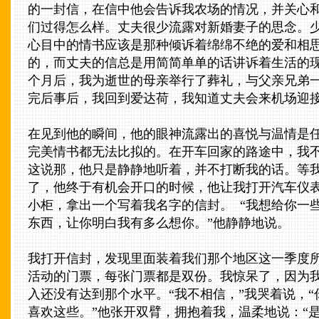
的一封信，在信中他会告诉我农场的情况，并关心
们过得怎么样。丈夫很少流露对新婚妻子的思念。
心目中的情书应该是那种倾诉着绵绵不绝的爱和相
的，而丈夫的信总是用简简单单的话讲诉着生活的
个月后，我为逝世的母亲举行了葬礼，与父亲兄弟
完后事后，我回到爱达荷，我知道丈夫会来机场迎
在见到他的瞬间，他的眼神流露出的喜悦与温情是
完美情书都无法比拟的。在开车回家的路途中，我
这说那，他只是静静地听着，并不打断我的话。等
了，他终于有机会开口的时候，他让我打开汽车仪
小柜，拿出一个写着我名字的信封。 “我想给你一
东西，让你明白我有多么想你。”他静静地说。
我打开信封，发现里面装着我们那个地区这一季度
活动的门票，每张门票都是双份。我惊呆了，因为
入还没有达到那个水平。“我不相信，”我哭着说，“
喜欢这些。”他张开双臂，拥抱着我，温柔地说：“