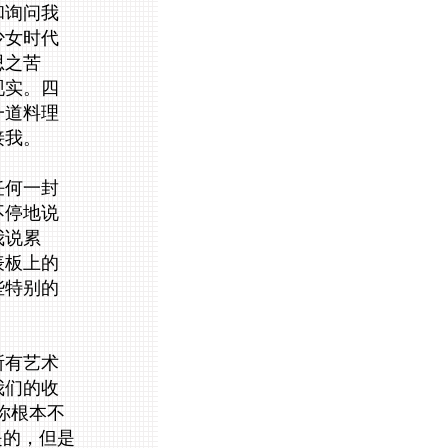
和询问我
少女时代
思之苦
现实。四
一道料理
接我。
任何一封
不停地说
我说累
表板上的
些特别的
所有艺术
我们的收
你根本不
是的，但是