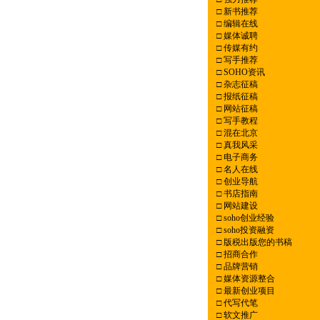
□
新书推荐
□
编辑在线
□
媒体诚聘
□
传媒有约
□
写手推荐
□
SOHO资讯
□
杂志征稿
□
报纸征稿
□
网站征稿
□
写手教程
□
混在北京
□
真我风采
□
电子商务
□
名人在线
□
创业导航
□
书店指南
□
网站建设
□
soho创业经验
□
soho投资融资
□
版税出版您的书稿
□
招商合作
□
品牌营销
□
媒体资源整合
□
最新创业项目
□
代写代笔
□
软文推广