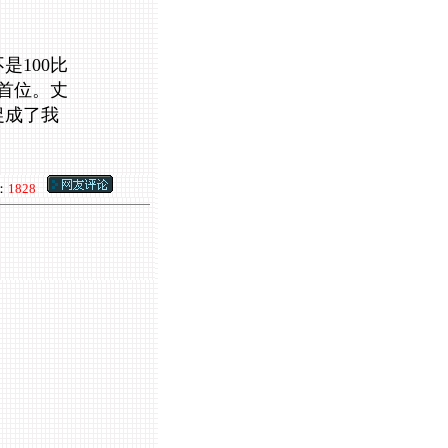
是100比
在首位。丈
促成了我
：
1828
--