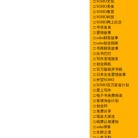
□
SOHO文化
□
SOHO美食
□
SOHO教育
□
SOHO科技
□
SOHO网上社交
□
寻求发表
□
爱情故事
□
soho财富故事
□
soho创业指南
□
书商财富故事
□
出书巴巴
□
写作变现致富
□
创业商机
□
百万版税求书稿
□
日本女友爱情故事
□
外贸SOHO
□
SOHO百万富翁计划
□
爱上写作
□
电子书免费阅读
□
靠谱淘金计划
□
创业邦
□
免费分享
□
现金大派送
□
稿费认领通知
□
soho博客
□
生财之道
□
一本万利