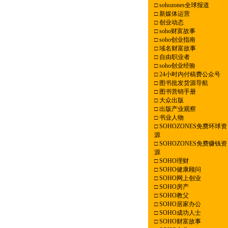
□
sohozones全球报道
□
新媒体运营
□
创业动态
□
soho财富故事
□
soho创业指南
□
域名财富故事
□
自由职业者
□
soho创业经验
□
24小时内付稿费公众号
□
图书批发货源导航
□
图书营销手册
□
大众出版
□
出版产业观察
□
书业人物
□
SOHOZONES免费环球资
源
□
SOHOZONES免费赚钱资
源
□
SOHO理财
□
SOHO健康顾问
□
SOHO网上创业
□
SOHO房产
□
SOHO教父
□
SOHO居家办公
□
SOHO成功人士
□
SOHO财富故事