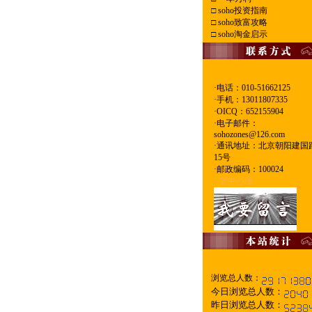
□
soho投资指南
□
soho致富攻略
□
soho淘金启示
·电话：010-51662125
·
手机：13011807335
·
OICQ：652155904
·
电子邮件：
sohozones@126.com
·
通讯地址：北京朝阳建国
15号
·
邮政编码：100024
--管中心理
浏览总人数：
今日浏览总人数：
昨日浏览总人数：