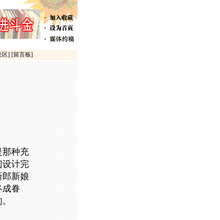
社区]
[留言板]
是那种充
们设计完
新郎新娘
终成眷
的。