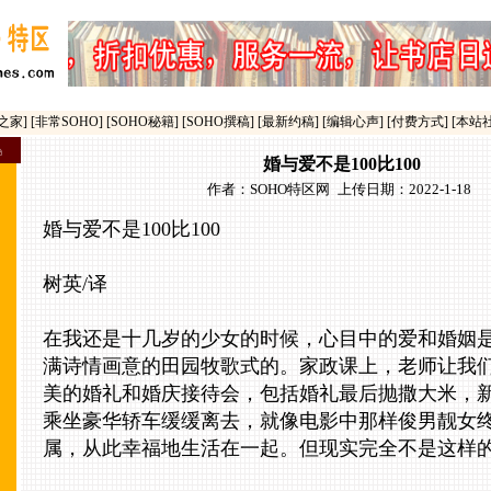
之家]
[非常SOHO]
[SOHO秘籍]
[SOHO撰稿]
[最新约稿]
[编辑心声]
[付费方式]
[本站
婚与爱不是100比100
作者：
SOHO特区网
-
上传日期：2022-1-18
婚与爱不是100比100
树英/译
在我还是十几岁的少女的时候，心目中的爱和婚姻
满诗情画意的田园牧歌式的。家政课上，老师让我
美的婚礼和婚庆接待会，包括婚礼最后抛撒大米，
乘坐豪华轿车缓缓离去，就像电影中那样俊男靓女
属，从此幸福地生活在一起。但现实完全不是这样