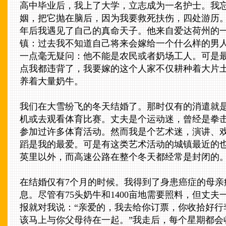
高中毕业后，我上了大学，立志成为一名护士。我
姻，把它抛在脑后，因为我要救死扶伤，四处游历
年后我遇见了自己的真命天子。他来自爱达荷州的
镇：过去我不知道自己将来会嫁给一个什么样的男
一点毫无疑问：他不能是农民或者奶场工人。可是
点我都违背了，我要嫁的这个人家不仅耕种着大片
养着大量奶牛。
我们在大雪纷飞的冬天结婚了。那时仅有的消遣就
机或去观看体育比赛。丈夫是个运动迷，曾经是拳
参加过许多体育活动。然而我是个艺术迷，演讲、
蹈是我的最爱。可是有这类艺术活动的城镇最近的
英里以外，而高速公路在整个冬天都经常是封闭的
在结婚仅有7个月的时候。我得到了身患癌症的母亲
息。尽管有75头奶牛和1400亩地需要照料，但丈夫
报就对我说：“亲爱的，我去给你订票，你收拾好行
该马上与你父母待在一起。”我走后，每个星期都会