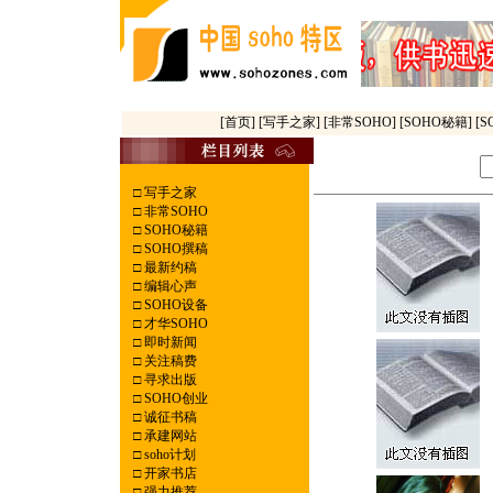
[首页]
[写手之家]
[非常SOHO]
[SOHO秘籍]
[
□
写手之家
□
非常SOHO
□
SOHO秘籍
□
SOHO撰稿
□
最新约稿
□
编辑心声
□
SOHO设备
□
才华SOHO
□
即时新闻
□
关注稿费
□
寻求出版
□
SOHO创业
□
诚征书稿
□
承建网站
□
soho计划
□
开家书店
□
强力推荐