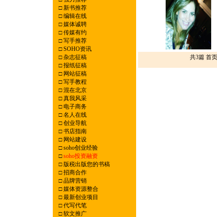
□
新书推荐
□
编辑在线
□
媒体诚聘
□
传媒有约
□
写手推荐
□
SOHO资讯
□
杂志征稿
共3篇 首
□
报纸征稿
□
网站征稿
□
写手教程
□
混在北京
□
真我风采
□
电子商务
□
名人在线
□
创业导航
□
书店指南
□
网站建设
□
soho创业经验
□
soho投资融资
□
版税出版您的书稿
□
招商合作
□
品牌营销
□
媒体资源整合
□
最新创业项目
□
代写代笔
□
软文推广