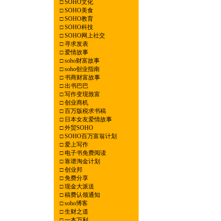
□
SOHO文化
□
SOHO美食
□
SOHO教育
□
SOHO科技
□
SOHO网上社交
□
寻求发表
□
爱情故事
□
soho财富故事
□
soho创业指南
□
书商财富故事
□
出书巴巴
□
写作变现致富
□
创业商机
□
百万版税求书稿
□
日本女友爱情故事
□
外贸SOHO
□
SOHO百万富翁计划
□
爱上写作
□
电子书免费阅读
□
靠谱淘金计划
□
创业邦
□
免费分享
□
现金大派送
□
稿费认领通知
□
soho博客
□
生财之道
□
一本万利