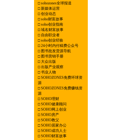
□
sohozones全球报道
□
新媒体运营
□
创业动态
□
soho财富故事
□
soho创业指南
□
域名财富故事
□
自由职业者
□
soho创业经验
□
24小时内付稿费公众号
□
图书批发货源导航
□
图书营销手册
□
大众出版
□
出版产业观察
□
书业人物
□
SOHOZONES免费环球资
源
□
SOHOZONES免费赚钱资
源
□
SOHO理财
□
SOHO健康顾问
□
SOHO网上创业
□
SOHO房产
□
SOHO教父
□
SOHO居家办公
□
SOHO成功人士
□
SOHO财富故事