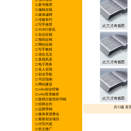
□
新书推荐
□
编辑在线
□
媒体诚聘
□
传媒有约
□
写手推荐
□
SOHO资讯
□
杂志征稿
□
报纸征稿
□
网站征稿
□
写手教程
□
混在北京
□
真我风采
□
电子商务
□
名人在线
□
创业导航
□
书店指南
□
网站建设
□
soho创业经验
□
soho投资融资
□
版税出版您的书稿
□
招商合作
共13篇 首
□
品牌营销
□
媒体资源整合
□
最新创业项目
□
代写代笔
□
软文推广