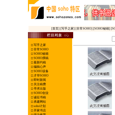
[首页]
[写手之家]
[非常SOHO]
[SOHO秘籍]
[
□
写手之家
□
非常SOHO
□
SOHO秘籍
□
SOHO撰稿
□
最新约稿
□
编辑心声
□
SOHO设备
□
才华SOHO
□
即时新闻
□
关注稿费
□
寻求出版
□
SOHO创业
□
诚征书稿
□
承建网站
□
soho计划
□
开家书店
□
强力推荐