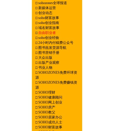
□
sohozones全球报道
□
新媒体运营
□
创业动态
□
soho财富故事
□
soho创业指南
□
域名财富故事
□
自由职业者
□
soho创业经验
□
24小时内付稿费公众号
□
图书批发货源导航
□
图书营销手册
□
大众出版
□
出版产业观察
□
书业人物
□
SOHOZONES免费环球资
源
□
SOHOZONES免费赚钱资
源
□
SOHO理财
□
SOHO健康顾问
□
SOHO网上创业
□
SOHO房产
□
SOHO教父
□
SOHO居家办公
□
SOHO成功人士
□
SOHO财富故事