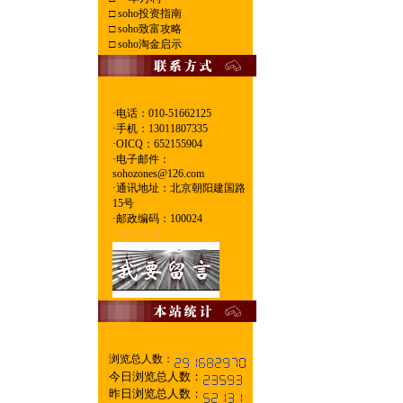
□
soho投资指南
□
soho致富攻略
□
soho淘金启示
·电话：010-51662125
·
手机：13011807335
·
OICQ：652155904
·
电子邮件：
sohozones@126.com
·
通讯地址：北京朝阳建国路
15号
·
邮政编码：100024
--管中心理
浏览总人数：
今日浏览总人数：
昨日浏览总人数：