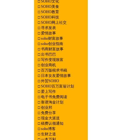
□
SOHO文化
□
SOHO美食
□
SOHO教育
□
SOHO科技
□
SOHO网上社交
□
寻求发表
□
爱情故事
□
soho财富故事
□
soho创业指南
□
书商财富故事
□
出书巴巴
□
写作变现致富
□
创业商机
□
百万版税求书稿
□
日本女友爱情故事
□
外贸SOHO
□
SOHO百万富翁计划
□
爱上写作
□
电子书免费阅读
□
靠谱淘金计划
□
创业邦
□
免费分享
□
现金大派送
□
稿费认领通知
□
soho博客
□
生财之道
□
一本万利