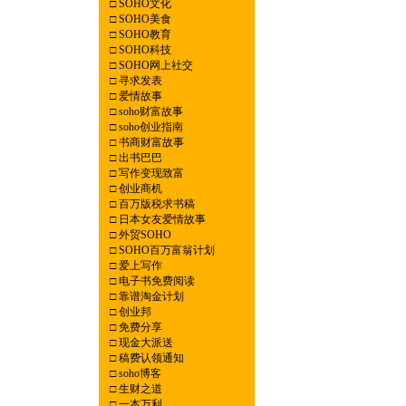
□
SOHO文化
□
SOHO美食
□
SOHO教育
□
SOHO科技
□
SOHO网上社交
□
寻求发表
□
爱情故事
□
soho财富故事
□
soho创业指南
□
书商财富故事
□
出书巴巴
□
写作变现致富
□
创业商机
□
百万版税求书稿
□
日本女友爱情故事
□
外贸SOHO
□
SOHO百万富翁计划
□
爱上写作
□
电子书免费阅读
□
靠谱淘金计划
□
创业邦
□
免费分享
□
现金大派送
□
稿费认领通知
□
soho博客
□
生财之道
□
一本万利