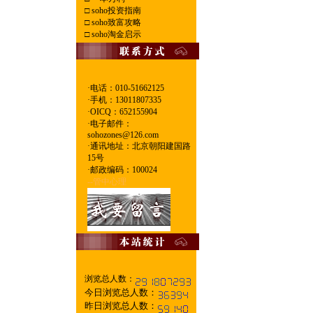
□
soho投资指南
□
soho致富攻略
□
soho淘金启示
·电话：010-51662125
·
手机：13011807335
·
OICQ：652155904
·
电子邮件：
sohozones@126.com
·
通讯地址：北京朝阳建国路
15号
·
邮政编码：100024
--管中心理
浏览总人数：
今日浏览总人数：
昨日浏览总人数：