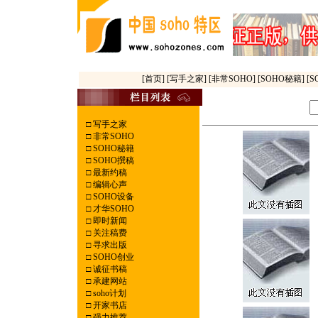
[首页]
[写手之家]
[非常SOHO]
[SOHO秘籍]
[
□
写手之家
□
非常SOHO
□
SOHO秘籍
□
SOHO撰稿
□
最新约稿
□
编辑心声
□
SOHO设备
□
才华SOHO
□
即时新闻
□
关注稿费
□
寻求出版
□
SOHO创业
□
诚征书稿
□
承建网站
□
soho计划
□
开家书店
□
强力推荐