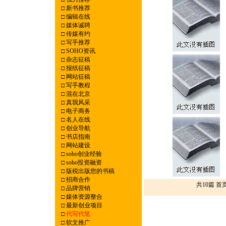
□
新书推荐
□
编辑在线
□
媒体诚聘
□
传媒有约
□
写手推荐
□
SOHO资讯
□
杂志征稿
□
报纸征稿
□
网站征稿
□
写手教程
□
混在北京
□
真我风采
□
电子商务
□
名人在线
□
创业导航
□
书店指南
□
网站建设
□
soho创业经验
□
soho投资融资
□
版税出版您的书稿
□
招商合作
共10篇 首
□
品牌营销
□
媒体资源整合
□
最新创业项目
□
代写代笔
□
软文推广