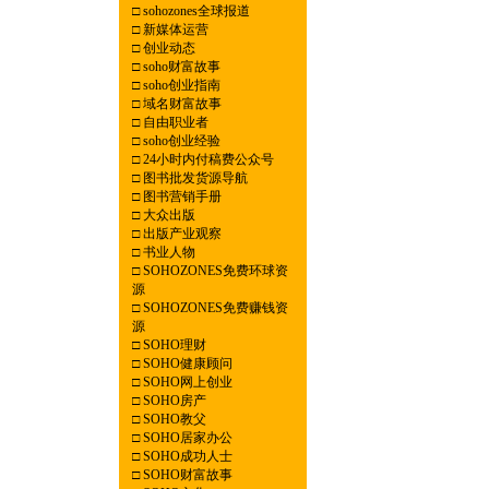
□
sohozones全球报道
□
新媒体运营
□
创业动态
□
soho财富故事
□
soho创业指南
□
域名财富故事
□
自由职业者
□
soho创业经验
□
24小时内付稿费公众号
□
图书批发货源导航
□
图书营销手册
□
大众出版
□
出版产业观察
□
书业人物
□
SOHOZONES免费环球资
源
□
SOHOZONES免费赚钱资
源
□
SOHO理财
□
SOHO健康顾问
□
SOHO网上创业
□
SOHO房产
□
SOHO教父
□
SOHO居家办公
□
SOHO成功人士
□
SOHO财富故事